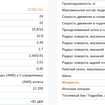
Грузоподъемность, кг
GTBZ-22J
Максимальное кол-во люд
24
Скорость движения в слож
22
Скорость движения в подня
15,8/14
Преодолеваемый уклон в с
10,8
Радиус поворота, внутренни
2,49
Радиус поворота, внутренн
2,7
Радиус поворота, внешний (
2,44/0,91
Радиус поворота, внешний (
2,51
Радиус поворота задней п
0,45
Рабочий уклон, максималь
щих (4WD) и 2 управляемых
Шины
(2WS) колеса
Мощность
12 200
Источник питания
Топливный бак / Гидробак, 
<82 дБА