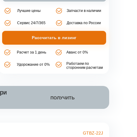
Лучшие цены
Запчасти в наличии
Сервис 24/7/365
Доставка по России
Рассчитать в лизинг
Расчет за 1 день
Аванс от 0%
Работаем по
Удорожание от 0%
сторонним расчетам
при
ПОЛУЧИТЬ
GTBZ-22J