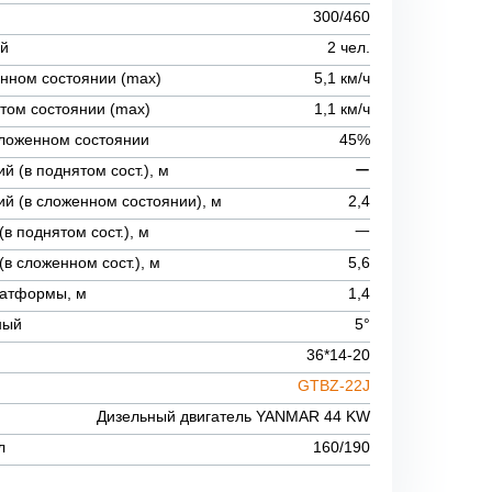
300/460
ей
2 чел.
енном состоянии (max)
5,1 км/ч
том состоянии (max)
1,1 км/ч
ложенном состоянии
45%
й (в поднятом сост.), м
ー
ий (в сложенном состоянии), м
2,4
в поднятом сост.), м
一
в сложенном сост.), м
5,6
латформы, м
1,4
ный
5°
36*14-20
GTBZ-22J
Дизельный двигатель YANMAR 44 KW
л
160/190