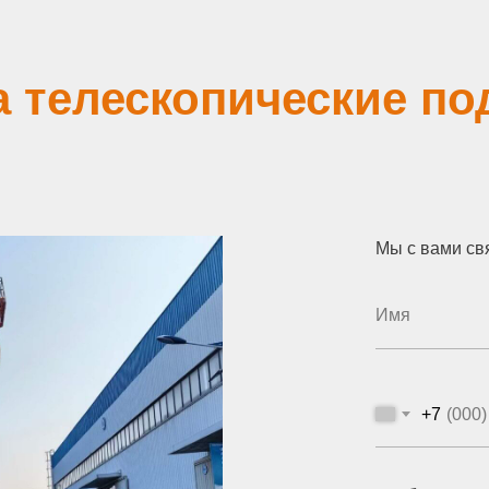
а телескопические п
Мы с вами св
+7