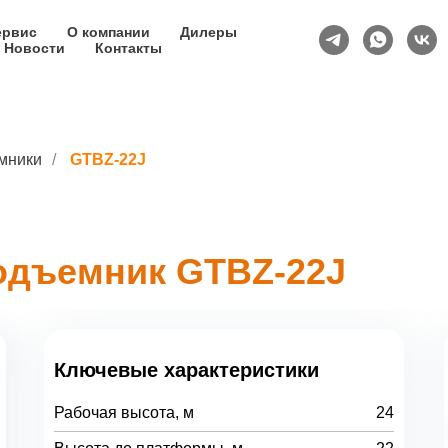
ервис
О компании
Дилеры
Новости
Контакты
мники
/
GTBZ-22J
одъемник GTBZ-22J
Ключевые характеристики
Рабочая высота, м
24