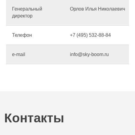
Генеральный
Орлов Илья Николаевич
директор
Телефон / Почта
+7 (495) 532 88 84
Телефон
+7 (495) 532-88-84
info@sky-boom.ru
e-mail
info@sky-boom.ru
Подписывайтесь на нас!
НАШ VK
НАШ TELEGRAM