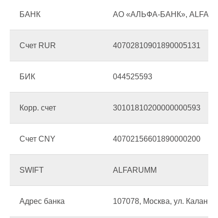
БАНК
АО «АЛЬФА-БАНК», ALFA-
Счет RUR
40702810901890005131
БИК
044525593
Контакты
Корр. счет
30101810200000000593
Счет CNY
40702156601890000200
Адрес
SWIFT
ALFARUMM
123112, РФ, Москва,
Пресненская набережная, 12,
Башня Федерация, этаж 63, пом. 1
ООО «Скайбум»
Адрес банка
107078, Москва, ул. Каланче